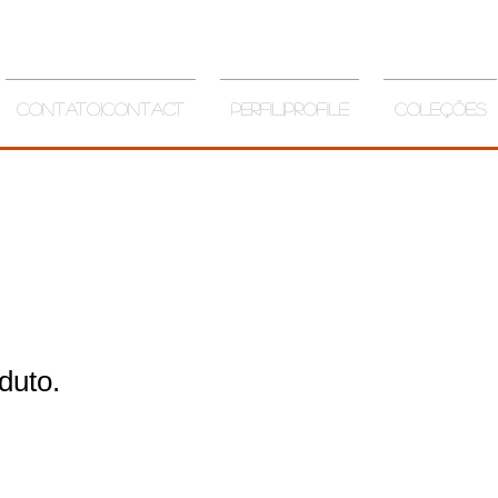
Contato|Contact
Perfil|Profile
Coleções
duto.