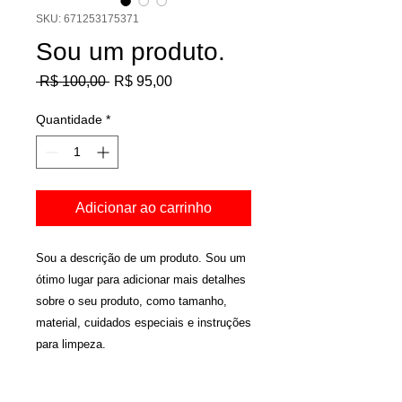
SKU: 671253175371
Sou um produto.
Preço
Preço
 R$ 100,00 
R$ 95,00
normal
promocional
Quantidade
*
Adicionar ao carrinho
Sou a descrição de um produto. Sou um 
ótimo lugar para adicionar mais detalhes 
sobre o seu produto, como tamanho, 
material, cuidados especiais e instruções 
para limpeza.
INFORMAÇÕES DO